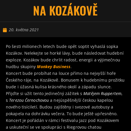
NA KOZÁKOVĚ
20. května 2021
Po šesti milionech letech bude opět soptit vyhaslá sopka
Kozákov. Nelekejte se horké lávy, bude následovat hudební
exploze. Kozákov bude chrlit radost, energii a výjimečnou
hudbu skupiny
Monkey Business
.
Koncert bude probíhat na louce přímo na nejvyšší hoře
Českého ráje, na Kozákově. Bonusem k hudebnímu prožitku
bude i úžasná kulisa krásného okolí a západu slunce.
Přijďte si užít tento jedinečný zážitek s
Matějem Ruppertem
,
s
Terezou Černochovou
a nejúspěšnější českou kapelou
nového tisíciletí. Budou zajištěny i svozové autobusy a
pokapela na dohrávku večera. To bude ještě upřesněno.
Koncert je pořádán v rámci festivalu Jazz pod Kozákovem
a uskuteční se ve spolupráci s Riegrovou chatou