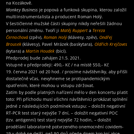
na Kozákově.
Monkey Business
je popová a funková skupina, kterou založil
multiinstrumentalista a producent Roman Holý.
V šestičlenné mužské části skupiny nikdy neřešili žádnou
personální změnu. Tvoří ji
Matěj Ruppert
a
Tereza
Černochová
(zpěv),
Roman Holý
(klávesy, zpěv),
Ondřej
Brousek
(klávesy), Pavel Mrázek (baskytara),
Oldřich Krejčoves
(kytara) a
Martin Houdek
(bicí).
Předprodej bude zahájen 21.5. 2021.
Vstupné v předprodeji: 490,- Kč / na místě 550,- Kč
19. června 2021 od 20 hod. / prosíme návštěvníky, aby přišli
dostatečně včas, nevyhneme se protipandemickým
opatřením, které mohou u vstupu zdržovat.
Zatím by podle platných nařízení mělo v den koncertu platit
toto: Při příchodu musí všichni návštěvníci prokázat splnění
jedné z následujících podmínek vstupu: – doložit negativní
RT-PCR test starý nejvýše 7 dní, – doložit negativní POC
(tzv. antigenní) test starý nejvýše 72 hodin, – doložit
prodělání laboratorně potvrzeného onemocnění covidem-
19 v době ne delší, než 90 dnů přede dnem konání akce, –