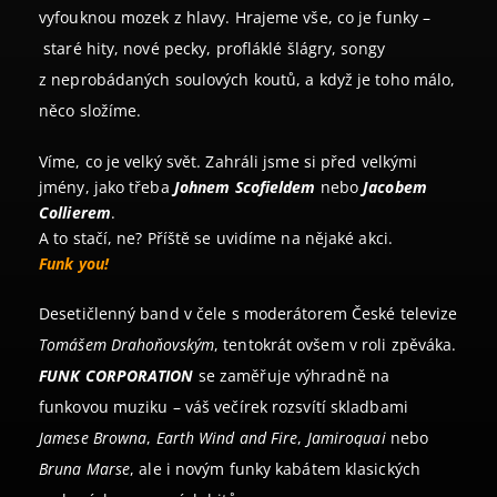
vyfouknou mozek z hlavy. Hrajeme vše, co je funky –
staré hity, nové pecky, profláklé šlágry, songy
z neprobádaných soulových koutů, a když je toho málo,
něco složíme.
Víme, co je velký svět. Zahráli jsme si před velkými
jmény, jako třeba
Johnem Scofieldem
nebo
Jacobem
Collierem
.
A to stačí, ne? Příště se uvidíme na nějaké akci.
Funk you!
Desetičlenný band v čele s moderátorem České televize
Tomášem Drahoňovským
, tentokrát ovšem v roli zpěváka.
FUNK CORPORATION
se zaměřuje výhradně na
funkovou muziku – váš večírek rozsvítí skladbami
Jamese Browna
,
Earth Wind and Fire
,
Jamiroquai
nebo
Bruna Marse
, ale i novým funky kabátem klasických