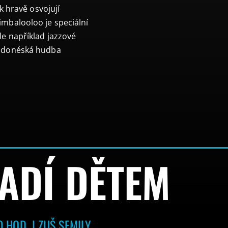
ak hravě osvojují
imbalooloo je speciální
le například jazzové
indonéská hudba
ADÍ DĚTEM
0 HOD. | ZUŠ SEMILY