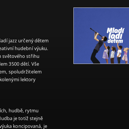
ladí jazz určený dětem
eativní hudební výuku.
m světového střihu
em 3500 dětí. Vše
nem, spoludržitelem
kolenými lektory
ích, hudbě, rytmu
Hudba je totiž stejně
a výuka koncipovaná, je