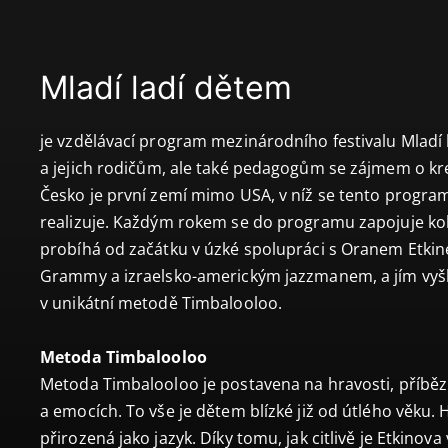
Mladí ladí dětem
je vzdělávací program mezinárodního festivalu Mladí 
a jejich rodičům, ale také pedagogům se zájmem o kr
Česko je první zemí mimo USA, v níž se tento progra
realizuje. Každým rokem se do programu zapojuje kol
probíhá od začátku v úzké spolupráci s Oranem Etki
Grammy a izraelsko-americkým jazzmanem, a jím vyš
v unikátní metodě Timbalooloo.
Metoda Timbalooloo
Metoda Timbalooloo je postavena na hravosti, příběz
a emocích. To vše je dětem blízké již od útlého věku. 
přirozená jako jazyk. Díky tomu, jak citlivě je Etkinov