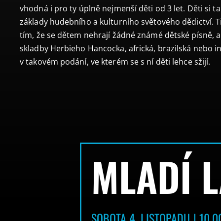
vhodná i pro ty úplně nejmenší děti od 3 let. Děti si t
základy hudebního a kulturního světového dědictví. T
tím, že se dětem nehrají žádné známé dětské písně, a
skladby Herbieho Hancocka, africká, brazilská nebo 
v takovém podání, ve kterém se s ní děti lehce sžijí.
MLADÍ L
SOBOTA 4. LISTOPADU | 10.0