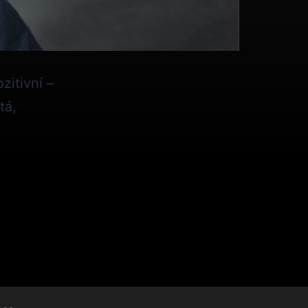
itivní –
tá,