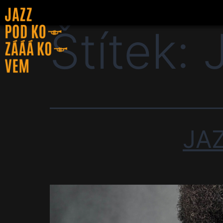
Štítek:
JA