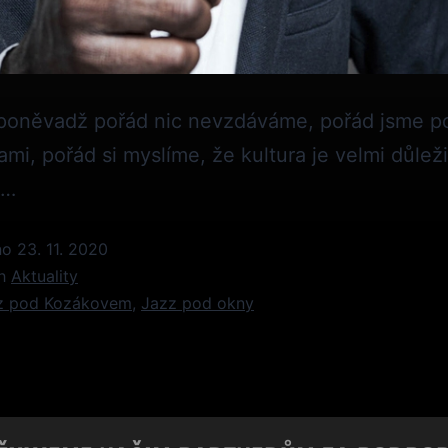
poněvadž pořád nic nevzdáváme, pořád jsme poz
mi, pořád si myslíme, že kultura je velmi důleži
á…
no
23. 11. 2020
ch
Aktuality
z pod Kozákovem
,
Jazz pod okny