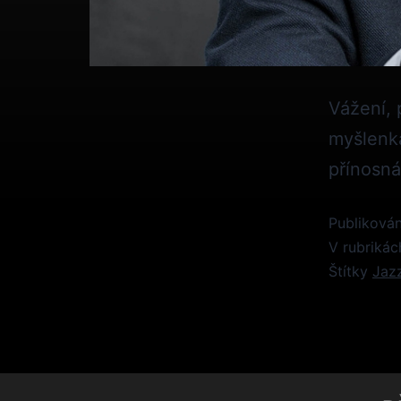
Vážení, 
myšlenka
přínosn
Publiková
V rubriká
Štítky
Jaz