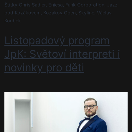
Štítky
Chris Sadler
,
Eniesa
,
Funk Corporation
,
Jazz
pod Kozákovem
,
Kozákov Open
,
Skyline
,
Václav
Koubek
Listopadový program
JpK: Světoví interpreti i
novinky pro děti