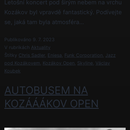
Letošní koncert pod širým nebem na vrchu
Kozákov byl vpravdě fantastický. Podívejte
se, jaká tam byla atmosféra…
Publikováno
9. 7. 2023
V rubrikách
Aktuality
Štítky
Chris Sadler
,
Eniesa
,
Funk Corporation
,
Jazz
pod Kozákovem
,
Kozákov Open
,
Skyline
,
Václav
Koubek
AUTOBUSEM NA
KOZÁÁÁKOV OPEN