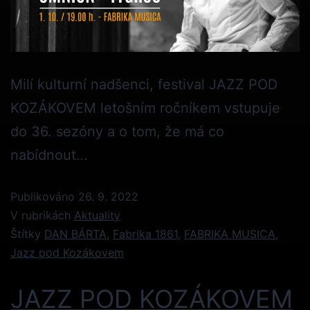
Milí kulturní nadšenci, festival JAZZ POD
KOZÁKOVEM letošním ročníkem vstupuje
do 36. sezóny a o tom, že má co
nabídnout…
Publikováno
26. 9. 2022
V rubrikách
Aktuality
Štítky
DAN BÁRTA
,
Fabrika 1861
,
FABRIKA MUSICA
,
Jazz pod Kozákovem
JAZZ POD KOZÁKOVEM