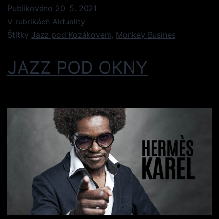
Publikováno
20. 5. 2021
V rubrikách
Aktuality
Štítky
Jazz pod Kozákovem
,
Monkey Busines
JAZZ POD OKNY