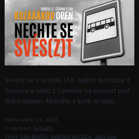
Svezte se v sobotu 17.6. našimi autobusy z
Turnova a nebo z Lomnice na koncert pod
širým nebem. Mrkněte v kolik to jede…
Publikováno
1. 6. 2023
V rubrikách
Aktuality
Štítky
DAN BÁRTA
,
FABRIKA MUSICA
,
Jazz pod