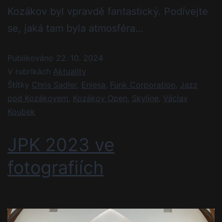
Kozákov byl vpravdě fantastický. Podívejte
se, jaká tam byla atmosféra…
Publikováno
22. 10. 2024
V rubrikách
Aktuality
Štítky
Chris Sadler
,
Eniesa
,
Funk Corporation
,
Jazz
pod Kozákovem
,
Kozákov Open
,
Skyline
,
Václav
Koubek
JPK 2023 ve
fotografiích