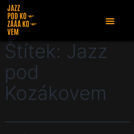
Štítek:
Jazz
pod
Kozákovem