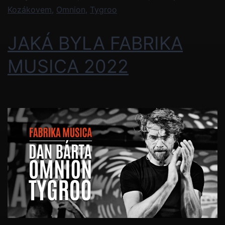
Kozákovem
,
Omnion
,
Tygroo
JAKÁ BYLA FABRIKA
MUSICA 2022