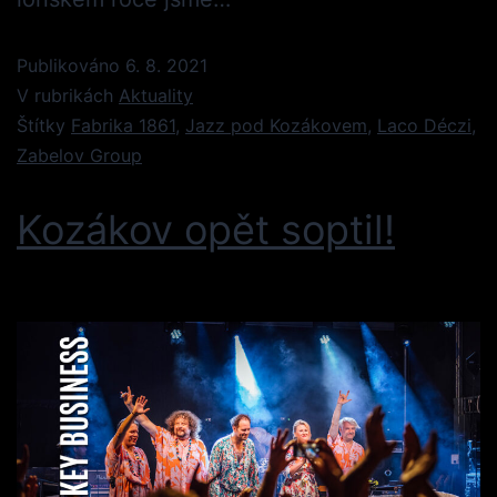
Publikováno
6. 8. 2021
V rubrikách
Aktuality
Štítky
Fabrika 1861
,
Jazz pod Kozákovem
,
Laco Déczi
,
Zabelov Group
Kozákov opět soptil!