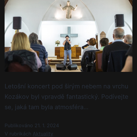
Letošní koncert pod širým nebem na vrchu
Kozákov byl vpravdě fantastický. Podívejte
se, jaká tam byla atmosféra…
Publikováno
21. 1. 2024
V rubrikách
Aktuality