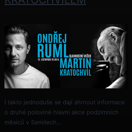
I takto jednoduše se dají shrnout informace
o druhé polovině hlavní akce podzimních
měsíců v Semilech…