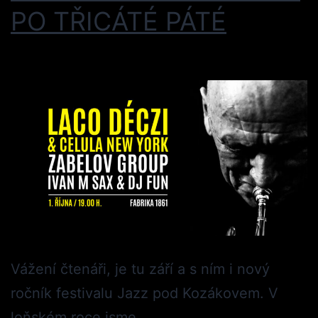
PO TŘICÁTÉ PÁTÉ
Vážení čtenáři, je tu září a s ním i nový
ročník festivalu Jazz pod Kozákovem. V
loňském roce jsme…