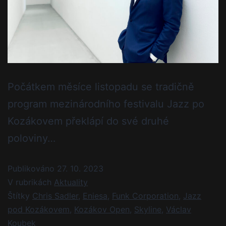
Počátkem měsíce listopadu se tradičně
program mezinárodního festivalu Jazz po
Kozákovem překlápí do své druhé
poloviny…
Publikováno
27. 10. 2023
V rubrikách
Aktuality
Štítky
Chris Sadler
,
Eniesa
,
Funk Corporation
,
Jazz
pod Kozákovem
,
Kozákov Open
,
Skyline
,
Václav
Koubek