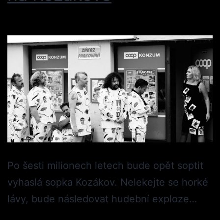
Po šesti milionech letech bude opět soptit
vyhaslá sopka Kozákov. Nelekejte se horké
lávy, bude následovat hudební exploze…