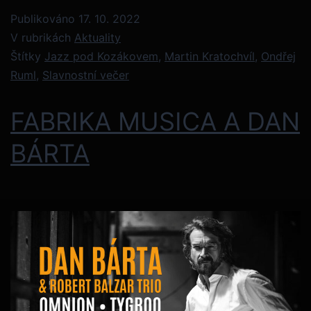
Publikováno
17. 10. 2022
V rubrikách
Aktuality
Štítky
Jazz pod Kozákovem
,
Martin Kratochvíl
,
Ondřej
Ruml
,
Slavnostní večer
FABRIKA MUSICA A DAN
BÁRTA