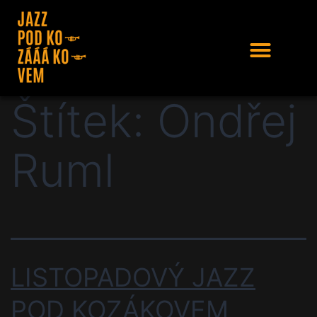
Štítek:
Ondřej
Ruml
LISTOPADOVÝ JAZZ
POD KOZÁKOVEM