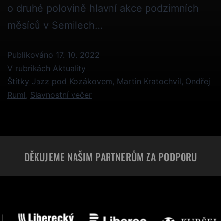
o druhé polovině hlavní akce podzimních
měsíců v Semilech…
Publikováno
17. 10. 2022
V rubrikách
Aktuality
Štítky
Jazz pod Kozákovem
,
Martin Kratochvíl
,
Ondřej
Ruml
,
Slavnostní večer
DĚKUJEME NAŠIM PARTNERŮM ZA PODPORU