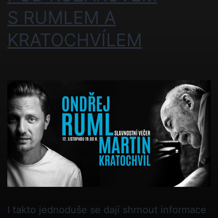
S RUMLEM A
KRATOCHVÍLEM
I takto jednoduše se dají shrnout informace