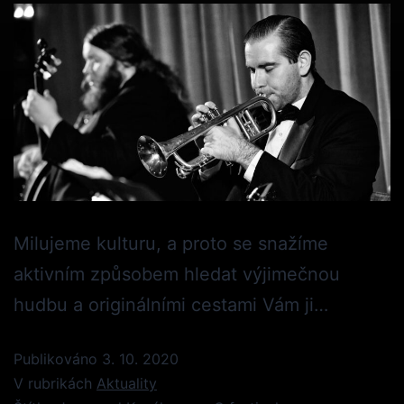
Milujeme kulturu, a proto se snažíme
aktivním způsobem hledat výjimečnou
hudbu a originálními cestami Vám ji…
Publikováno
3. 10. 2020
V rubrikách
Aktuality