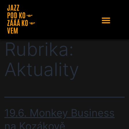
Rubrika:
Aktuality
19.6. Monkey Business
na Kozákově