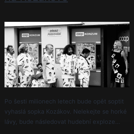
Po šesti milionech letech bude opět soptit
vyhaslá sopka Kozákov. Nelekejte se horké
lávy, bude následovat hudební exploze…