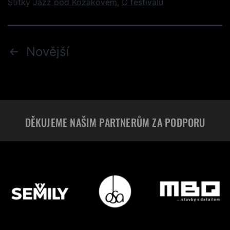
Štítky
Jazz pod Kozákovem
,
O festivalu
Novější
DĚKUJEME NAŠIM PARTNERŮM ZA PODPORU